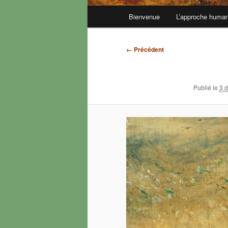
Menu
Bienvenue
L’approche human
principal
Navigation
← Précédent
des
images
Publié le
3 