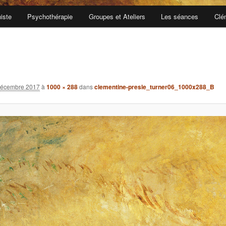
iste
Psychothérapie
Groupes et Ateliers
Les séances
Clé
décembre 2017
à
1000 × 288
dans
clementine-presle_turner06_1000x288_B