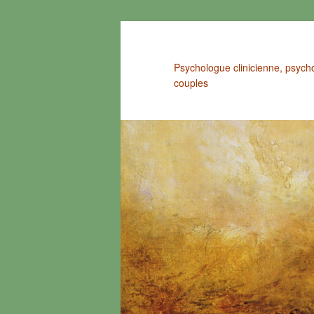
Aller
au
contenu
Psychologue clinicienne, psych
principal
couples