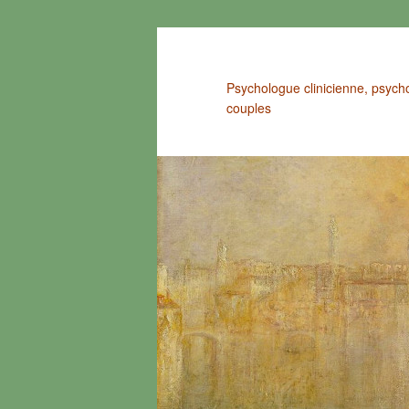
Aller
au
contenu
Psychologue clinicienne, psych
principal
couples