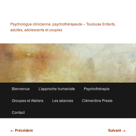
Aller
au
contenu
principal
Psychologue clinicienne, psychothérapeute – Toulouse Enfants,
adultes, adolescents et couples
Menu
Bienvenue
L’approche humaniste
Psychothérapie
principal
Groupes et Ateliers
Les séances
Clémentine Presle
Contact
Navigation
← Précédent
Suivant →
des